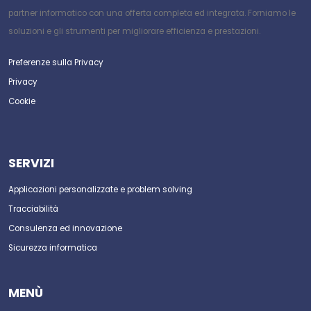
partner informatico con una offerta completa ed integrata. Forniamo le
soluzioni e gli strumenti per migliorare efficienza e prestazioni.
Preferenze sulla Privacy
Privacy
Cookie
SERVIZI
Applicazioni personalizzate e problem solving
Tracciabilità
Consulenza ed innovazione
Sicurezza informatica
MENÙ