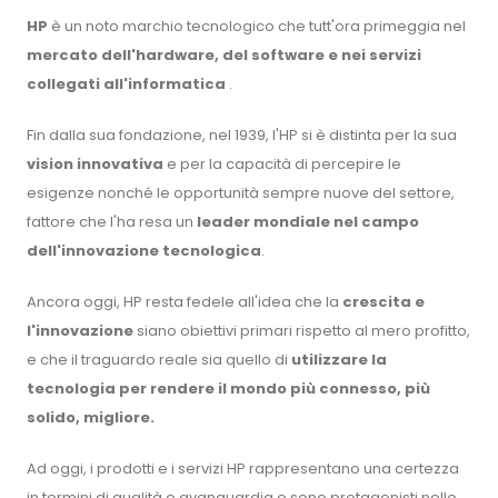
HP
è un noto marchio tecnologico che tutt'ora primeggia nel
mercato dell'hardware, del software e nei servizi
collegati all'informatica
.
Fin dalla sua fondazione, nel 1939, l'HP si è distinta per la sua
vision innovativa
e per la capacità di percepire le
esigenze nonché le opportunità sempre nuove del settore,
fattore che l'ha resa un
leader mondiale nel campo
dell'innovazione tecnologica
.
Ancora oggi, HP resta fedele all'idea che la
crescita e
l'innovazione
siano obiettivi primari rispetto al mero profitto,
e che il traguardo reale sia quello di
utilizzare la
tecnologia per rendere il mondo più connesso, più
solido, migliore.
Ad oggi, i prodotti e i servizi HP rappresentano una certezza
in termini di qualità e avanguardia e sono protagonisti nello