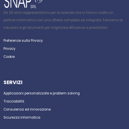
Da 29 anni rappresentiamo per le aziende che ci hanno scelto un
partner informatico con una offerta completa ed integrata. Forniamo le
soluzioni e gli strumenti per migliorare efficienza e prestazioni.
Preferenze sulla Privacy
Privacy
Cookie
SERVIZI
Applicazioni personalizzate e problem solving
Tracciabilità
Consulenza ed innovazione
Sicurezza informatica