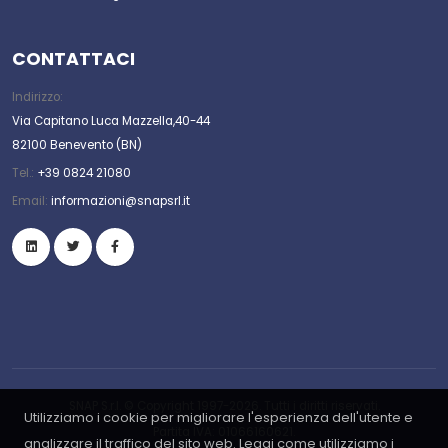
CONTATTACI
Indirizzo:
Via Capitano Luca Mazzella,40-44
82100 Benevento (BN)
Tel.:
+39 0824 21080
Email:
informazioni@snapsrl.it
SNAP S.r.l. © Copyright 1997-2026. Tutti i diritti riservati.
Utilizziamo i cookie per migliorare l'esperienza dell'utente e
Partita IVA: 01066160621.
analizzare il traffico del sito web. Leggi come utilizziamo i