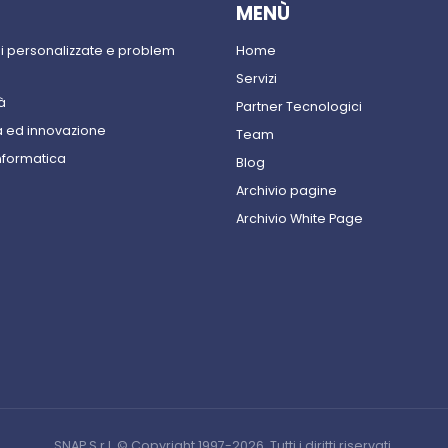
MENÙ
ni personalizzate e problem
Home
Servizi
à
Partner Tecnologici
 ed innovazione
Team
nformatica
Blog
Archivio pagine
Archivio White Page
SNAP S.r.l. © Copyright 1997-2026. Tutti i diritti riservati.