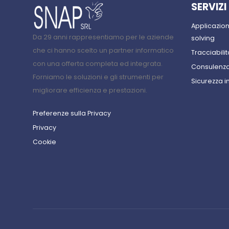
SERVIZI
Applicazio
Da 29 anni rappresentiamo per le aziende
solving
che ci hanno scelto un partner informatico
Tracciabilit
con una offerta completa ed integrata.
Consulenza
Forniamo le soluzioni e gli strumenti per
Sicurezza i
migliorare efficienza e prestazioni.
Preferenze sulla Privacy
Privacy
Cookie