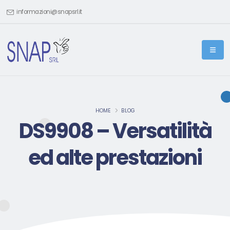
informazioni@snapsrl.it
HOME
BLOG
DS9908 – Versatilità
ed alte prestazioni