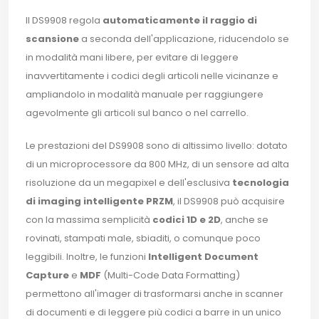
Il DS9908 regola
automaticamente il raggio di
scansione
a seconda dell'applicazione, riducendolo se
in modalità mani libere, per evitare di leggere
inavvertitamente i codici degli articoli nelle vicinanze e
ampliandolo in modalità manuale per raggiungere
agevolmente gli articoli sul banco o nel carrello.
Le prestazioni del DS9908 sono di altissimo livello: dotato
di un microprocessore da 800 MHz, di un sensore ad alta
risoluzione da un megapixel e dell'esclusiva
tecnologia
di imaging intelligente PRZM
, il DS9908 può acquisire
con la massima semplicità
codici 1D e 2D
, anche se
rovinati, stampati male, sbiaditi, o comunque poco
leggibili. Inoltre, le funzioni
Intelligent Document
Capture
e
MDF
(Multi-Code Data Formatting)
permettono all'imager di trasformarsi anche in scanner
di documenti e di leggere più codici a barre in un unico