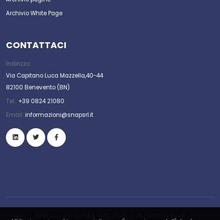
Archivio White Page
CONTATTACI
Indirizzo:
Via Capitano Luca Mazzella,40-44
82100 Benevento (BN)
Tel.:
+39 0824 21080
Email:
informazioni@snapsrl.it
SNAP S.r.l. © Copyright 1997-2026. Tutti i diritti riservati.