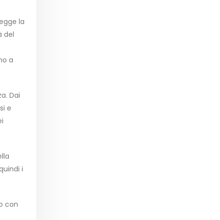
tegge la
à del
no a
a. Dai
si e
ei
lla
quindi i
so con