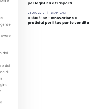
ioni e
per logistica e trasporti
23 LUG 2019
|
SNAP TEAM
ce
DS8108-SR – Innovazione e
praticità per il tuo punto vendita
igenze.
r avere
o dal
 e dei
mma di
ni
agine
e.
lo