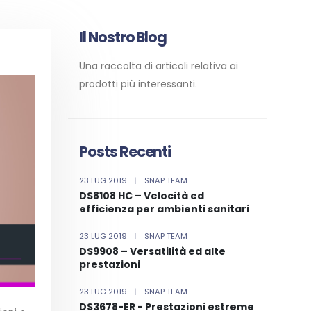
Il Nostro Blog
Una raccolta di articoli relativa ai
prodotti più interessanti.
Posts Recenti
23 LUG 2019
|
SNAP TEAM
DS8108 HC – Velocità ed
efficienza per ambienti sanitari
23 LUG 2019
|
SNAP TEAM
DS9908 – Versatilità ed alte
prestazioni
23 LUG 2019
|
SNAP TEAM
DS3678-ER - Prestazioni estreme