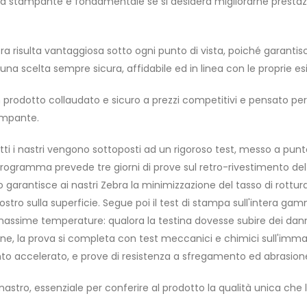
ria stampante è fondamentale se si desidera migliorarne prestaz
bra risulta vantaggiosa sotto ogni punto di vista, poiché garantis
a scelta sempre sicura, affidabile ed in linea con le proprie es
e un prodotto collaudato e sicuro a prezzi competitivi e pensato pe
tampante.
i i nastri vengono sottoposti ad un rigoroso test, messo a punt
l programma prevede tre giorni di prove sul retro-rivestimento del
 garantisce ai nastri Zebra la minimizzazione del tasso di rottura
ostro sulla superficie. Segue poi il test di stampa sull'intera ga
e massime temperature: qualora la testina dovesse subire dei dan
 Infine, la prova si completa con test meccanici e chimici sull'imm
ento accelerato, e prove di resistenza a sfregamento ed abrasion
stro, essenziale per conferire al prodotto la qualità unica che 