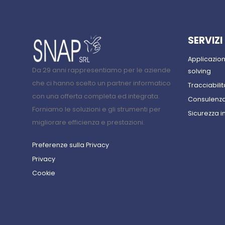
SERVIZI
Applicazio
Da 29 anni rappresentiamo per le aziende
solving
che ci hanno scelto un partner informatico
Tracciabilit
con una offerta completa ed integrata.
Consulenza
Forniamo le soluzioni e gli strumenti per
Sicurezza i
migliorare efficienza e prestazioni.
Preferenze sulla Privacy
Privacy
Cookie