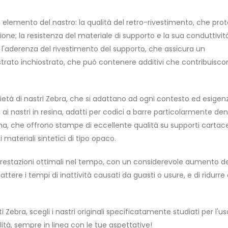
elemento del nastro: la qualità del retro-rivestimento, che pro
asione; la resistenza del materiale di supporto e la sua conduttivit
 l'aderenza del rivestimento del supporto, che assicura un
 strato inchiostrato, che può contenere additivi che contribuisco
età di nastri Zebra, che si adattano ad ogni contesto ed esigenz
, ai nastri in resina, adatti per codici a barre particolarmente den
esina, che offrono stampe di eccellente qualità su supporti cartac
 materiali sintetici di tipo opaco.
di prestazioni ottimali nel tempo, con un considerevole aumento de
tere i tempi di inattività causati da guasti o usure, e di ridurre 
Zebra, scegli i nastri originali specificatamente studiati per l'u
lità, sempre in linea con le tue aspettative!