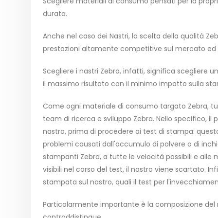
Scegliere materiali di consumo pensati per la prop
durata.
Anche nel caso dei Nastri, la scelta della qualità Ze
prestazioni altamente competitive sul mercato ed un
Scegliere i nastri Zebra, infatti, significa sceglier
il massimo risultato con il minimo impatto sulla s
Come ogni materiale di consumo targato Zebra, tutt
team di ricerca e sviluppo Zebra. Nello specifico, i
nastro, prima di procedere ai test di stampa: questo
problemi causati dall'accumulo di polvere o di inchi
stampanti Zebra, a tutte le velocità possibili e all
visibili nel corso del test, il nastro viene scartato.
stampata sul nastro, quali il test per l'invecchiam
Particolarmente importante è la composizione del na
contraddistingue.